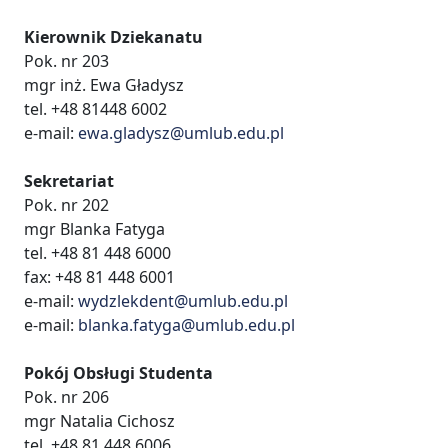
Kierownik Dziekanatu
Pok. nr 203
mgr inż. Ewa Gładysz
tel. +48 81448 6002
e-mail:
ewa.gladysz@umlub.edu.pl
Sekretariat
Pok. nr 202
mgr Blanka Fatyga
tel. +48 81 448 6000
fax: +48 81 448 6001
e-mail:
wydzlekdent@umlub.edu.pl
e-mail:
blanka.fatyga@umlub.edu.pl
Pokój Obsługi Studenta
Pok. nr 206
mgr Natalia Cichosz
tel. +48 81 448 6006