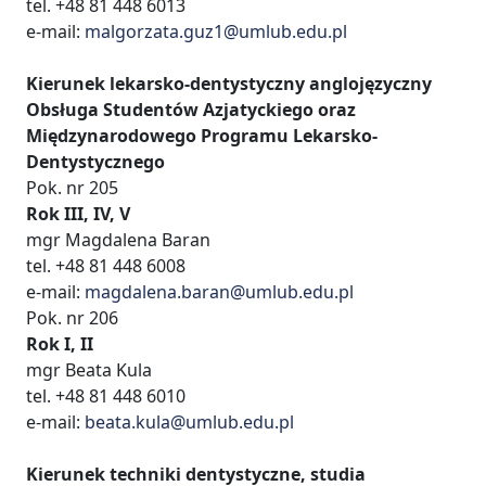
tel. +48 81 448 6013
e-mail:
malgorzata.guz1@umlub.edu.pl
Kierunek lekarsko-dentystyczny anglojęzyczny
Obsługa Studentów Azjatyckiego oraz
Międzynarodowego
Programu Lekarsko-
Dentystycznego
Pok. nr 205
Rok III, IV, V
mgr Magdalena Baran
tel. +48 81 448 6008
e-mail:
magdalena.baran@umlub.edu.pl
Pok. nr 206
Rok I, II
mgr Beata Kula
tel. +48 81 448 6010
e-mail:
beata.kula@umlub.edu.pl
Kierunek techniki dentystyczne,
studia