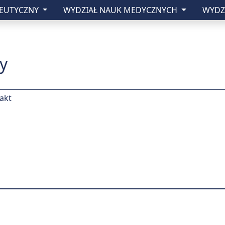
CEUTYCZNY
WYDZIAŁ NAUK MEDYCZNYCH
WYDZ
zny w Lublinie
y
akt