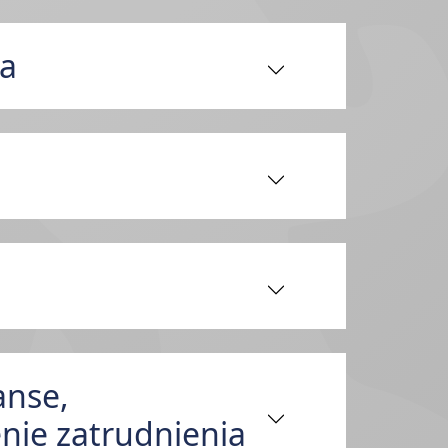
ia
anse,
nie zatrudnienia