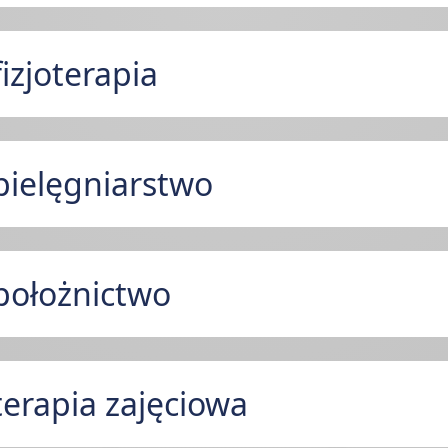
izjoterapia
pielęgniarstwo
położnictwo
terapia zajęciowa