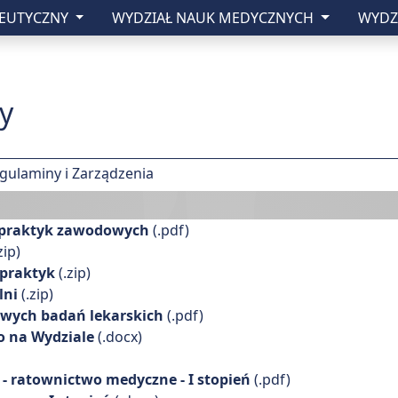
CEUTYCZNY
WYDZIAŁ NAUK MEDYCZNYCH
WYDZ
zny w Lublinie
y
gulaminy i Zarządzenia
 praktyk zawodowych
(.pdf)
zip)
 praktyk
(.zip)
lni
(.zip)
wych badań lekarskich
(.pdf)
o na Wydziale
(.docx)
 ratownictwo medyczne - I stopień
(.pdf)