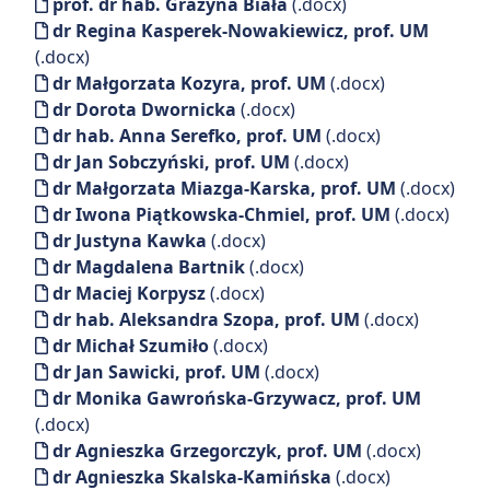
prof. dr hab. Grażyna Biała
(.docx)
dr Regina Kasperek-Nowakiewicz, prof. UM
(.docx)
dr Małgorzata Kozyra, prof. UM
(.docx)
dr Dorota Dwornicka
(.docx)
dr hab. Anna Serefko, prof. UM
(.docx)
dr Jan Sobczyński, prof. UM
(.docx)
dr Małgorzata Miazga-Karska, prof. UM
(.docx)
dr Iwona Piątkowska-Chmiel, prof. UM
(.docx)
dr Justyna Kawka
(.docx)
dr Magdalena Bartnik
(.docx)
dr Maciej Korpysz
(.docx)
dr hab. Aleksandra Szopa, prof. UM
(.docx)
dr Michał Szumiło
(.docx)
dr Jan Sawicki, prof. UM
(.docx)
dr Monika Gawrońska-Grzywacz, prof. UM
(.docx)
dr Agnieszka Grzegorczyk, prof. UM
(.docx)
dr Agnieszka Skalska-Kamińska
(.docx)